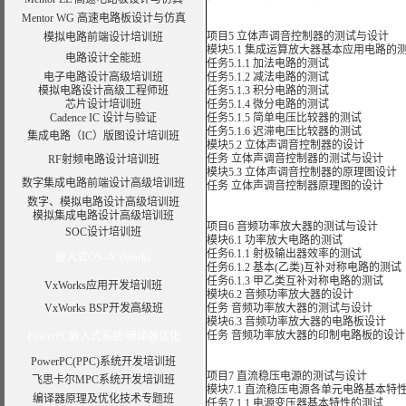
Mentor WG 高速电路板设计与仿真
项目5 立体声调音控制器的测试与设计
模拟电路前端设计培训班
模块5.1 集成运算放大器基本应用电路的
电路设计全能班
任务5.1.1 加法电路的测试
电子电路设计高级培训班
任务5.1.2 减法电路的测试
模拟电路设计高级工程师班
任务5.1.3 积分电路的测试
芯片设计培训班
任务5.1.4 微分电路的测试
Cadence IC 设计与验证
任务5.1.5 简单电压比较器的测试
任务5.1.6 迟滞电压比较器的测试
集成电路（IC）版图设计培训班
模块5.2 立体声调音控制器的设计
任务 立体声调音控制器的测试与设计
RF射频电路设计培训班
模块5.3 立体声调音控制器的原理图设计
数字集成电路前端设计高级培训班
任务 立体声调音控制器原理图的设计
数字、模拟电路设计高级培训班
模拟集成电路设计高级培训班
项目6 音频功率放大器的测试与设计
SOC设计培训班
模块6.1 功率放大电路的测试
任务6.1.1 射极输出器效率的测试
嵌入式OS--VxWorks
任务6.1.2 基本(乙类)互补对称电路的测试
任务6.1.3 甲乙类互补对称电路的测试
VxWorks应用开发培训班
模块6.2 音频功率放大器的设计
VxWorks BSP开发高级班
任务 音频功率放大器的测试与设计
模块6.3 音频功率放大器的电路板设计
任务 音频功率放大器的印制电路板的设计
PowerPC嵌入式系统/编译器优化
PowerPC(PPC)系统开发培训班
项目7 直流稳压电源的测试与设计
飞思卡尔MPC系统开发培训班
模块7.1 直流稳压电源各单元电路基本特
编译器原理及优化技术专题班
任务7.1.1 电源变压器基本特性的测试