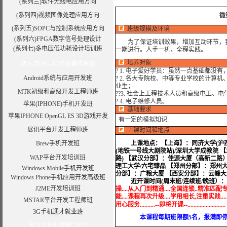
(系列三)软件无线电应用方向
(系列四)视频图像处理应用方向
微
(系列五)SOPC与控制系统应用方向
班级规模及环境
(系列六)FPGA数字信号处理设计
为了保证培训效果，增加互动环节，我
(系列七)多电压低功耗设计培训班
一期进行。人手一机，全程实践。
培养对象
嵌入式OS--3G手机操作系统
? 1. 电子爱好学员：虽然一点基础都没
Android系统与应用开发班
? 2. 各大专院校、中等专业学校的计
业生；
MTK初级和高级开发工程师班
??3. 社会上工程技术人员和高级电工、
? 4. 电子维修人员。
苹果(IPHONE)手机开发班
基础要求
苹果IPHONE OpenGL ES 3D游戏开发
有一定的模拟知识.
展讯平台开发工程师班
上课时间和地点
Brew手机开发班
上课地点：
【上海】：同济大学(沪西
(地铁一号线大剧院站)/深圳大学成教院 
WAP平台开发培训班
路) 【武汉分部】：佳源大厦（高新二路
理工大学/六宅臻品 【郑州分部】：郑州大
Windows Mobile手机开发班
分部】：广粮大厦 【西安分部】：云峰大
Windows Phone手机应用开发高级班
近开课时间(周末班/连续班/晚班）：
J2ME开发培训班
操....从入门到精通....全国连锁..精准匹配专
能....课程再次升级....学用相长,注重实践...
MSTAR平台开发工程师班
用心服务..........--即将开课--.........................
3G手机通才就业班
本课程每期班限额5名，报满即停止
嵌入式协处理器--DSP