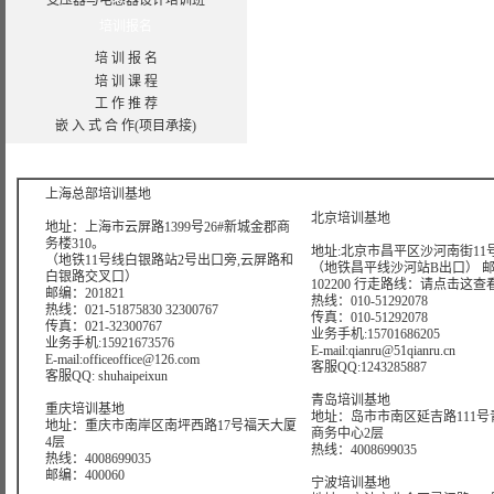
变压器与电感器设计
培训班
培训报名
培 训 报 名
培 训 课 程
工 作 推 荐
嵌 入 式 合 作(项目承接)
版权所有：上海曙海信息网络科
上海总部培训基地
北京培训基地
地址：上海市云屏路1399号26#新城金郡商
务楼310。
地址:北京市昌平区沙河南街11号
（地铁11号线白银路站2号出口旁,云屏路和
（地铁昌平线沙河站B出口） 
白银路交叉口）
102200 行走路线：
请点击这查
邮编：201821
热线：010-51292078
热线：021-51875830 32300767
传真：010-51292078
传真：021-32300767
业务手机:15701686205
业务手机:15921673576
E-mail:qianru@51qianru.cn
E-mail:officeoffice@126.com
客服QQ:1243285887
客服QQ: shuhaipeixun
青岛培训基地
重庆培训基地
地址：岛市市南区延吉路111号
地址：重庆市南岸区南坪西路17号福天大厦
商务中心2层
4层
热线：4008699035
热线：4008699035
邮编：400060
宁波培训基地