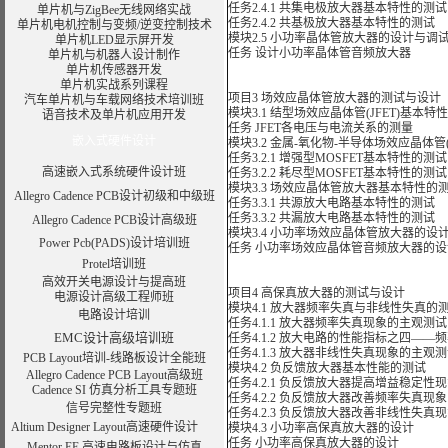
任务2.4.1 共集电极放大器基本特性的测试
单片机与ZigBee无线网络实战
任务2.4.2 共基极放大器基本特性的测试
单片机电机控制与变频/逆变控制技术
模块2.5 小功率晶体管放大器的设计与调
单片机LED显示屏开发
任务 设计小功率晶体管音频放大器
单片机与机器人设计制作
单片机传感器开发
单片机实战系列课程
项目3 场效应晶体管放大器的测试与设计
汽车单片机与车载网络技术培训班
模块3.1 结型场效应晶体管(JFET)基本特
语音技术及单片机应用开发
任务 JFET各电压与电流关系的测量
嵌入式硬件设计
模块3.2 金属-氧化物-半导体场效应晶体管(
任务3.2.1 增强型MOSFET基本特性的测试
高速嵌入式系统硬件设计班
任务3.2.2 耗尽型MOSFET基本特性的测试
模块3.3 场效应晶体管放大器基本特性的
Allegro Cadence PCB设计初级和中级班
任务3.3.1 共源放大电路基本特性的测试
任务3.3.2 共漏放大电路基本特性的测试
Allegro Cadence PCB设计高级班
模块3.4 小功率场效应晶体管放大器的设
Power Pcb(PADS)设计培训班
任务 小功率场效应晶体管音频放大器的设
Protel培训班
高效开关电源设计与提高班
项目4 高保真放大器的测试与设计
电源设计高级工程师班
模块4.1 放大器频率失真与非线性失真的
电路设计培训
任务4.1.1 放大器频率失真现象的主观测试
EMC设计高级培训班
任务4.1.2 放大电路的性能指标之四——
任务4.1.3 放大器非线性失真现象的主观
PCB Layout培训-线路板设计全能班
模块4.2 负反馈放大器基本性能的测试
Allegro Cadence PCB Layout高级班
任务4.2.1 负反馈放大器提高增益稳定性
Cadence SI 仿真分析工具专题班
任务4.2.2 负反馈放大器改善频率失真现
信号完整性专题班
任务4.2.3 负反馈放大器改善非线性失真
Altium Designer Layout高速硬件设计
模块4.3 小功率高保真放大器的设计
任务 小功率高保真放大器的设计
Mentor EE 高速电路板设计与仿真