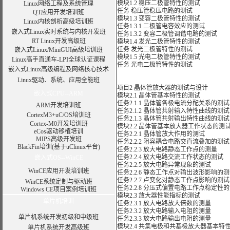
模块1.2 稳压二极管特性的测试
Linux网络工程及系统管理
任务 稳压管稳压电路的测试
QT应用开发培训班
模块1.3 变容二极管特性的测试
Linux内核剖析高级培训班
任务1.3.1 二极管电容效应的测试
嵌入式Linux实时系统与内核开发班
任务1.3.2 变容二极管调谐电路的测试
RT Linux开发高级班
模块1.4 发光二极管特性的测试
任务 发光二极管特性的测试
嵌入式Linux/MiniGUI高级培训班
模块1.5 光电二极管特性的测试
Linux高手直通车-LPI全球认证课程
任务 光电二极管特性的测试
嵌入式Linux高级编程及网络核心技术
Linux驱动、系统、应用全能班
项目2 晶体管放大器的测试与设计
嵌入式CPU--ARM
模块2.1 晶体管基本特性的测试
任务2.1.1 晶体管各极电流分配关系的测试
ARM开发培训班
任务2.1.2 晶体管共射输入特性曲线的测试
CortexM3+uC/OS培训班
任务2.1.3 晶体管共射输出特性曲线的测试
Cortex-M0开发培训班
模块2.2 晶体管基本放大器工作状态的测
eCos驱动移植培训
任务2.2.1 晶体管放大作用的测试
MIPS高级开发班
任务2.2.2 阻容耦合电路交直流叠加的测试
BlackFin培训(基于uClinux平台)
任务2.2.3 放大电路静态工作点的测量
任务2.2.4 放大电路交流工作状态的测试
嵌入式OS--WinCE
任务2.2.5 放大电路异常现象的测试
WinCE应用开发培训班
任务2.2.6 静态工作点对输出波形影响的
任务2.2.7 卢变化对静态工作点影响的测试
WinCE系统定制与驱动班
任务2.2.8 分压式偏置电路工作点稳定性
Windows CE项目案例培训班
模块2.3 放大器性能指标的测试
单片机培训
任务2.3.1 放大电路放大倍数的测量
任务2.3.2 放大电路输入电阻的测量
单片机系统开发初级和中级班
任务2.3.3 放大电路输出电阻的测量
模块2.4 共集电极和共基极放大器基本特
单片机系统开发高级班