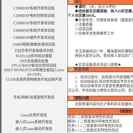
课时
◆
课时：
5天，总计30学时
C2000DSP系统开发培训班
◆
团体报名优惠措施：两人95折优惠
C2000DSP电机控制培训班
个人也优惠500元。
◆外地学员：代理安排食宿（需提前
C5000DSP系统开发培训班
☆注重质量
☆边讲边练
C6000DSP系统开发培训班
☆合格学员免费推荐工作
C6000DSP硬件开发培训班
C6000视频/图像处理培训班
TI达芬奇开发高级培训班
专注高端培训17年，曙海提供的课程
得到大家的认同，受到用人单位的广
MATLAB系列培训课程
DSP无线通信处理
★实验设备请点击这儿查看★
FPGA与DSP联合应用培训班
质量保障
DM3730/OMAP3530软硬全能班(Cortex
A8+DSP)
1、培训过程中，如有部分内容理解不
CC430无线传感网络单片机应用开发
2、培训结束后,培训老师留给学员手机和
3、培训合格学员可享受免费推荐就业机
手机/网络/动漫游戏开发
泛认可，学员的能力得到大家的认同，受
手机/网络/动漫游戏开发班
课程大纲
全部授课内容均在计算机和实验器材
嵌入式OS-Linux
《微弱信
Linux应用开发班
项目1 二极管基本特性的测试
模块1.1 二极管单向导电性的测试
嵌入式Linux系统开发班
任务1.1.1 二极管单向导电性的测试
嵌入式Linux驱动开发班
任务1.1.2 二极管伏安特性的测试