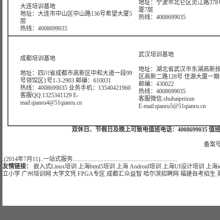
地址：宁波市北仑区灵江路378
大连培训基地
厦7层
地址：大连市中山区中山路136号希望大厦5
热线：4008699035
层
热线：4008699035
武汉培训基地
成都培训基地
地址：湖北省武汉市东湖高新
地址：四川省成都市高新区中和大道一段99
区高新二路128号 佳源大厦一期A4
号领馆区1号1-3-2903 邮编：610031
邮编：430022
热线：4008699035 业务手机：13540421960
热线：4008699035
客服QQ:1325341129 E-
客服微信:shuhaipeixun
mail:qianru4@51qianru.cn
E-mail:qianru5@51qianru.cn
双休日、节假日及晚上可致电值班电话：4008699035 值班手机：15921
备案号
.(2014年7月11)..一站式服务.......................................................................
友情链接：
嵌入式Linux培训
上海html5培训
上海 Android培训
上海UI设计培训
上海i
立小学
广州培训网
大学文凭
FPGA专区
成都汇众益智
哈尔滨招聘网
福建自考招生