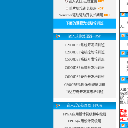
嵌入式Linux就业班
本课
单片机培训长期班
Windows驱动驱动开发长期班
对电
下面的课程为短期培训班
人。
班
嵌入式协处理器--DSP
坚持
C2000DSP系统开发培训班
C2000DSP电机控制培训班
C5000DSP系统开发培训班
1、
2、
C6000DSP系统开发培训班
3、
C6000DSP硬件开发培训班
C6000视频/图像处理培训班
大厦
TI达芬奇开发高级培训班
厦(
部】
景大
嵌入式协处理器--FPGA
近开
实操.
FPGA应用设计初级和中级班
技能.
可....
FPGA应用设计高级班