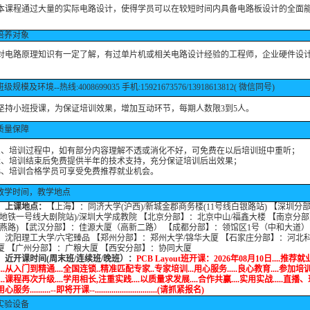
程通过大量的实际电路设计，使得学员可以在较短时间内具备电路板设计的全面
培养对象
路原理知识有一定了解，有过单片机或相关电路设计经验的工程师，企业硬件设
级规模及环境--热线:4008699035 手机:15921673576/13918613812( 微信同号)
小班授课，为保证培训效果，增加互动环节，每期人数限3到5人。
质量保障
培训过程中，如有部分内容理解不透或消化不好，可免费在以后培训班中重听；
培训结束后免费提供半年的技术支持，充分保证培训后出效果；
培训合格学员可享受免费推荐就业机会。
教学时间，教学地点
上课地点：
【上海】：同济大学(沪西)/新城金郡商务楼(11号线白银路站) 【深圳分
(地铁一号线大剧院站)/深圳大学成教院 【北京分部】：北京中山/福鑫大楼 【南京分
和燕路) 【武汉分部】：佳源大厦（高新二路） 【成都分部】：领馆区1号（中和大道）
：沈阳理工大学/六宅臻品 【郑州分部】：郑州大学/锦华大厦 【石家庄分部】：河北科
厦 【广州分部】：广粮大厦 【西安分部】：协同大厦
课时间(周末班/连续班/晚班）：
PCB Layout班开课：2026年08月10日....推荐就业
...从入门到精通....全国连锁..精准匹配专家..专家培训...用心服务.....良心教育....参加
...课程再次升级....学用相长,注重实践....以质量求发展....合作共赢....实用实战.....直
用心服务..........--即将开课--..............................(请抓紧报名)
实验设备