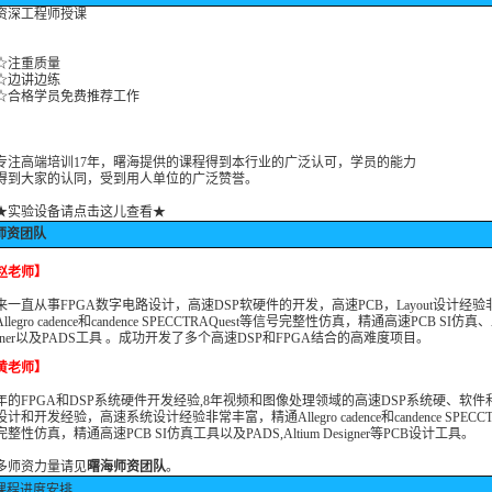
深工程师授课
注重质量
边讲边练
格学员免费推荐工作
高端培训17年，曙海提供的课程得到本行业的广泛认可，学员的能力
大家的认同，受到用人单位的广泛赞誉。
★实验设备请点击这儿查看★
师资团队
赵老师】
年来一直从事FPGA数字电路设计，高速DSP软硬件的开发，高速PCB，Layout设计经
llegro cadence和candence SPECCTRAQuest等信号完整性仿真，精通高速PCB SI仿真、A
igner以及PADS工具 。成功开发了多个高速DSP和FPGA结合的高难度项目。
黄老师】
5年的FPGA和DSP系统硬件开发经验,8年视频和图像处理领域的高速DSP系统硬、软件和
计和开发经验，高速系统设计经验非常丰富，精通Allegro cadence和candence SPECCTR
整性仿真，精通高速PCB SI仿真工具以及PADS,Altium Designer等PCB设计工具。
多师资力量请见
曙海师资团队
。
课程进度安排