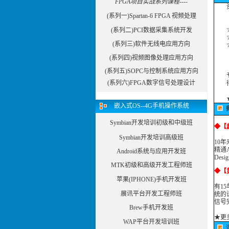
FPGA项目实战系列课程----
资
(系列一)Spartan-6 FPGA 视频处理
☆
(系列二)PCI数据采集系统开发
☆
(系列三)软件无线电应用方向
☆合
(系列四)视频图像处理应用方向
(系列五)SOPC与控制系统应用方向
专注
(系列六)FPGA数字信号处理设计
得到
嵌入式OS--4G手机操作系统
Symbian开发培训初级和中级班
◆
【
Symbian开发培训高级班
10
精通A
Android系统与应用开发班
Des
MTK初级和高级开发工程师班
◆
【
苹果(IPHONE)手机开发班
有1
展讯平台开发工程师班
统的设
信号完
Brew手机开发班
★
更
WAP平台开发培训班