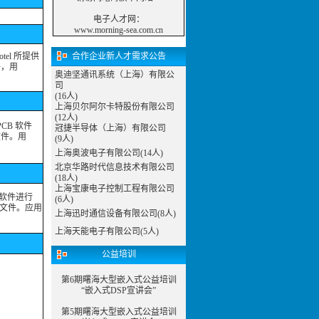
电子人才网
：
www.morning-sea.com.cn
tel 所提供
合作企业新人才需求公告
件，用
奥迪坚通讯系统（上海）有限公
司
(16人)
上海贝尔阿尔卡特股份有限公司
(12人)
CB 软件
冠捷半导体（上海）有限公司
文件。用
(9人)
上海奥波电子有限公司(14人)
北京华路时代信息技术有限公司
(18人)
上海宝康电子控制工程有限公司
o 软件进行
(6人)
er 文件。应用
上海迅时通信设备有限公司(8人)
上海天能电子有限公司(5人)
公益培训
第6期曙海大型嵌入式公益培训
“嵌入式DSP宣讲会”
第5期曙海大型嵌入式公益培训