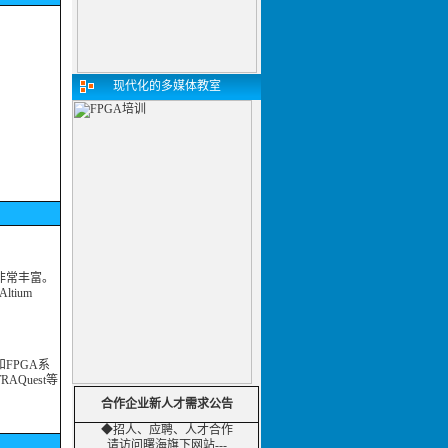
现代化的多媒体教室
验非常丰富。
ltium
FPGA系
AQuest等
合作企业新人才需求公告
◆招人、应聘、人才合作
请访问曙海旗下网站---