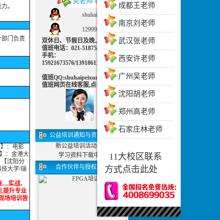
成都王老师
能力。
shuhaipeixun
南京刘老师
1299983702
计部门负责
武汉张老师
双休日、节假日及晚上可致电
值班电话：021-51875830 值班
手机：
西安许老师
15921673576/13918613812
广州吴老师
值班QQ:shuhaipeixun
值班网页在线客服,点击交谈：
沈阳胡老师
郑州高老师
石家庄林老师
公益培训通知与资料下载
新公益培训活动通知
部】：电影
部】：金港大
学习资料下载中心
11大校区联系
 【沈阳分
合作伙伴与授权机构
方式点击此处
技大学/瑞
....实战、
培训,提升专业
播、现场培训皆