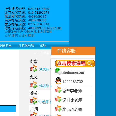
上海报名热线：021-51875830
北京报名热线：010-51292078
深圳报名热线：4008699035
南京报名热线：4008699035
武汉报名热线：027-50767718
成都报名热线：4008699035 61787181
☆
研发与生产
☆
脱产就业培训基地
☆
3G通信
☆
企业培训
承接项目
开发板商城
论坛
在线客服
WEB在线客服
shuhaipeixun
1299983702
总部李老师
深圳徐老师
北京赵老师