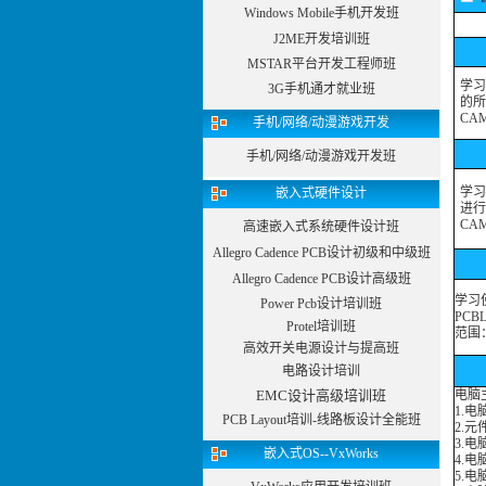
Windows Mobile手机开发班
J2ME开发培训班
MSTAR平台开发工程师班
学习
3G手机通才就业班
的所
CAM
手机/网络/动漫游戏开发
手机/网络/动漫游戏开发班
学习
嵌入式硬件设计
进行
CAM
高速嵌入式系统硬件设计班
Allegro Cadence PCB设计初级和中级班
Allegro Cadence PCB设计高级班
学习使
Power Pcb设计培训班
PCB
Protel培训班
范围
高效开关电源设计与提高班
电路设计培训
EMC设计高级培训班
电脑
1.
PCB Layout培训-线路板设计全能班
2.
3.
嵌入式OS--VxWorks
4.
5.