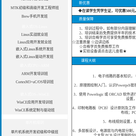
新优惠
MTK初级和高级开发工程师班
◆
在读学生凭学生证，可优惠500元
Brew手机开发班
质量保障
嵌入式OS-Linux
1、培训过程中，如有部分内容理解
2、培训结束后免费提供半年的技术
Linux实战就业班
3、培训合格学员可享受免费推荐就
Linux应用开发就业班
☆注重质量 ☆边讲边练
☆合格学员免费推荐工作
嵌入式Linux系统开发班
★实验设备请点击这儿查看★
嵌入式Linux驱动开发班
课程大纲
嵌入式CPU--ARM
ARM开发培训班
1．电子线路的基本知识， 电
CortexM3+uC/OS培训班
2．原理图绘制入门，认识Powerp
嵌入式OS--WinCE
3．使用 Powerlogic 或 ORC
设置
WinCE应用开发培训班
4．印制电路板（PCB）设计原则及工作
WinCE系统定制与驱动班
布线；P
5．布线规则设置，
单片机培训
6．多层板设计，电源层与内电层分割，
单片机系统开发初级和中级班
个大型 PCB 设计案例的