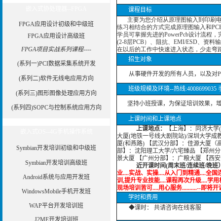
嵌入式协处理器--FPGA
课程目标
主要为您介绍从原理图输入到印刷电
FPGA应用设计初级和中级班
练习相结合的方式完成原理图输入和PC
学员可掌握先进的PowerPcb设计流程
FPGA应用设计高级班
(2-8层PCB）、阻抗、EMI/ESD
FPGA项目实战系列课程----
在以后的工作中快速进入状态，少走弯
招生对象
(系列一)PCI数据采集系统开发
从事硬件开发的所有人员，以及对Power
(系列二)软件无线电应用方向
班级规模及环境--热线:4008699035 手机:
(系列三)图形图像处理应用方向
坚持小班授课，为保证培训效果，增加
(系列四)SOPC与控制系统应用方向
上课时间和上课地点
上课地点：
【上海】：同济大学(
嵌入式OS--4G手机操作系统
大厦(地铁一号线大剧院站)/深圳大学成
厦(和燕路) 【武汉分部】：佳源大厦（
Symbian开发培训初级和中级班
部】：沈阳理工大学/六宅臻品 【郑州分
景大厦 【广州分部】：广粮大厦 【西
Symbian开发培训高级班
近开课时间(周末班/连续班/晚班
业....实战、实操....从入门到精通....全国
Android系统与应用开发班
训,提升专业技能....课程再次升级....学用相
现场培训皆可....用心服务..........--即将开课--......
WindowsMobile手机开发班
学时和费用
WAP平台开发培训班
◆课时： 共请咨询在线客服
J2ME开发培训班