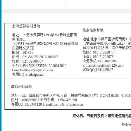
版权所有：上海曙海信息网络科
上海总部培训基地
北京培训基地
地址：上海市云屏路1399号26#新城金郡商
地址:北京市昌平区沙河南街11号
务楼310。
（地铁昌平线沙河站B出口） 
（地铁11号线白银路站2号出口旁,云屏路和
102200 行走路线：
请点击这查
白银路交叉口）
热线：010-51292078
邮编：201821
传真：010-51292078
热线：021-51875830 32300767
业务手机:15701686205
传真：021-32300767
E-mail:officeoffice@126.com
业务手机:15921673576/13918613812
客服QQ:1243285887
E-mail:officeoffice@126.com
客服QQ: shuhaipeixun
成都培训基地
地址：四川省成都市高新区中和大道一段99号领馆区1号1-3-2903 邮编：61003
热线：4008699035 业务手机：13540421960
客服QQ:1325341129 E-mail:qianru4@51qianru.cn
双休日、节假日及晚上可致电值班电话：021-51
备案号