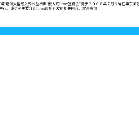
3期曙海大型嵌入式公益培训“嵌入式Linux宣讲会”将于２００８年７月９号在华东师
举行。该讲座主要介绍Linux应用开发的相关内容。欢迎参加！