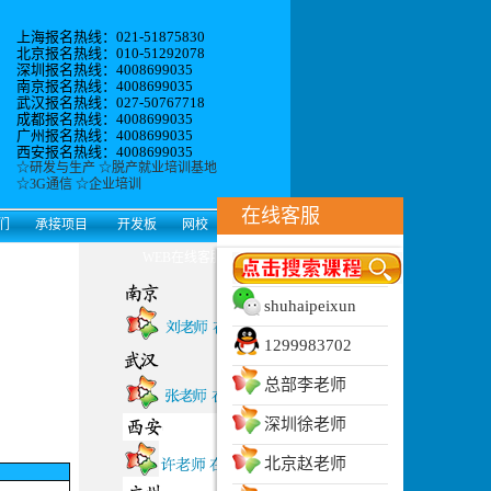
上海报名热线：021-51875830
北京报名热线：010-51292078
深圳报名热线：4008699035
南京报名热线：4008699035
武汉报名热线：027-50767718
成都报名热线：4008699035
广州报名热线：4008699035
西安报名热线：4008699035
☆
研发与生产
☆
脱产就业培训基地
☆
3G通信
☆
企业培训
在线客服
们
承接项目
开发板
网校
WEB在线客服
shuhaipeixun
1299983702
总部李老师
深圳徐老师
北京赵老师