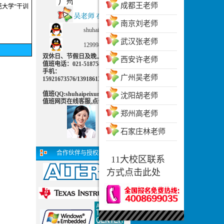
成都王老师
范大学“干训
南京刘老师
shuhaipeixun
武汉张老师
1299983702
双休日、节假日及晚上可致电
西安许老师
值班电话：021-51875830 值班
手机：
广州吴老师
15921673576/13918613812
值班QQ:shuhaipeixun
沈阳胡老师
值班网页在线客服,点击交谈：
郑州高老师
石家庄林老师
合作伙伴与授权机构
11大校区联系
方式点击此处